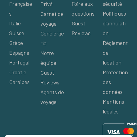
Française
Foire aux
sécurité
Privé
s
questions
Politiques
Carnet de
Italie
Guest
d’annulati
voyage
Suisse
Reviews
on
Concierge
Grèce
Règlement
rie
Espagne
de
Notre
Portugal
location
équipe
Croatie
Protection
Guest
Caraibes
des
Reviews
données
Agents de
Mentions
voyage
légales
P
AIE
M