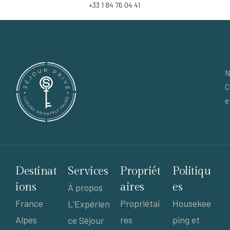
+33 1 84 76 04 41
N
C
e
Destinat
Services
Propriét
Politiqu
ions
aires
es
À propos
France
Propriétai
Housekee
L’Expérien
Alpes
res
ping et
ce Séjour