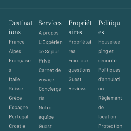
Destinat
Services
Propriét
Politiqu
ions
aires
es
À propos
France
Propriétai
Housekee
L’Expérien
Alpes
res
ping et
ce Séjour
Française
Foire aux
sécurité
Privé
s
questions
Politiques
Carnet de
Italie
Guest
d’annulati
voyage
Suisse
Reviews
on
Concierge
Grèce
Règlement
rie
Espagne
de
Notre
Portugal
location
équipe
Croatie
Protection
Guest