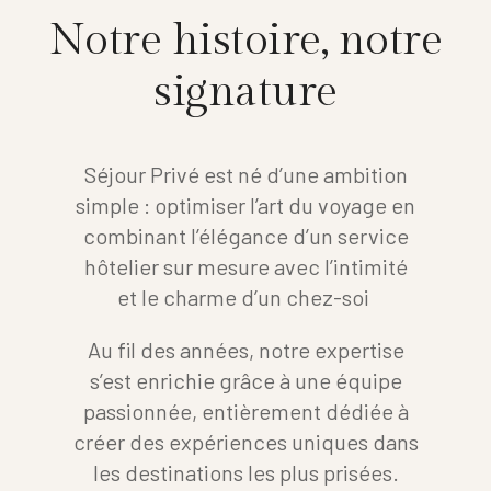
N
o
t
r
e
h
i
s
t
o
i
r
e
,
n
o
t
r
e
s
i
g
n
a
t
u
r
e
Séjour Privé est né d’une ambition
simple : optimiser l’art du voyage en
combinant l’élégance d’un service
hôtelier sur mesure avec l’intimité
et le charme d’un chez-soi
Au fil des années, notre expertise
s’est enrichie grâce à une équipe
passionnée, entièrement dédiée à
créer des expériences uniques dans
les destinations les plus prisées.