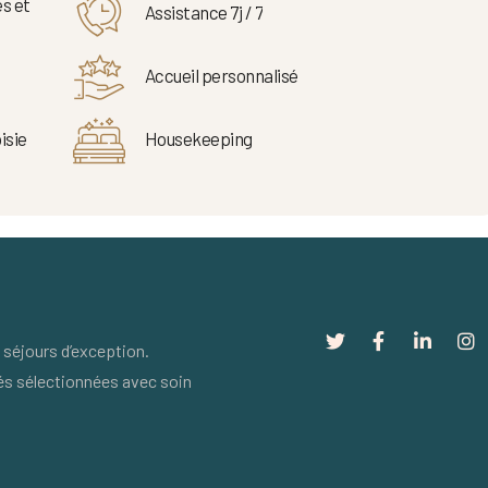
s et
Assistance 7j / 7
Accueil personnalisé
isie
Housekeeping
séjours d’exception.
és sélectionnées avec soin