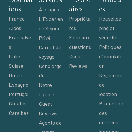
Destinat
Services
Propriét
Politiqu
ions
aires
es
À propos
France
Propriétai
Housekee
L’Expérien
Alpes
res
ping et
ce Séjour
Française
Foire aux
sécurité
Privé
s
questions
Politiques
Carnet de
Italie
Guest
d’annulati
voyage
Suisse
Reviews
on
Concierge
Grèce
Règlement
rie
Espagne
de
Notre
Portugal
location
équipe
Croatie
Protection
Guest
Caraibes
des
Reviews
données
Agents de
Mentions