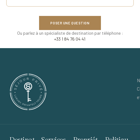
POSER UNE QUESTION
Ou parlez à un spécialiste de destination par téléphone :
+33 1 84 76 04 41
N
C
e