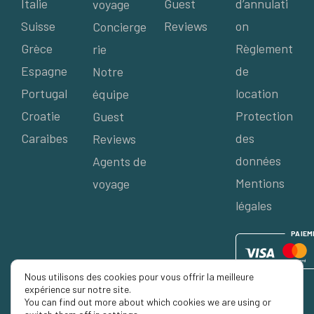
Italie
Guest
d’annulati
voyage
Suisse
Reviews
on
Concierge
Grèce
Règlement
rie
Espagne
de
Notre
Portugal
location
équipe
Croatie
Protection
Guest
Caraibes
des
Reviews
données
Agents de
Mentions
voyage
légales
P
AIE
M
Nous utilisons des cookies pour vous offrir la meilleure
expérience sur notre site.
You can find out more about which cookies we are using or