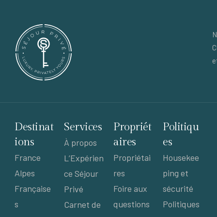
N
C
e
Destinat
Services
Propriét
Politiqu
ions
aires
es
À propos
France
Propriétai
Housekee
L’Expérien
Alpes
res
ping et
ce Séjour
Française
Foire aux
sécurité
Privé
s
questions
Politiques
Carnet de