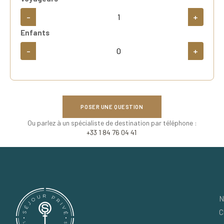
-
+
Enfants
-
+
POSER UNE QUESTION
Ou parlez à un spécialiste de destination par téléphone :
+33 1 84 76 04 41
N
C