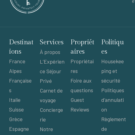
e
Destinat
Services
Propriét
Politiqu
ions
aires
es
À propos
France
Propriétai
Housekee
L’Expérien
Alpes
res
ping et
ce Séjour
Française
Foire aux
sécurité
Privé
s
questions
Politiques
Carnet de
Italie
Guest
d’annulati
voyage
Suisse
Reviews
on
Concierge
Grèce
Règlement
rie
Espagne
de
Notre