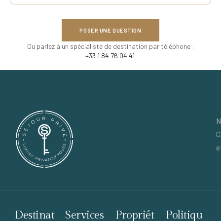
POSER UNE QUESTION
Ou parlez à un spécialiste de destination par téléphone :
+33 1 84 76 04 41
N
C
e
Destinat
Services
Propriét
Politiqu