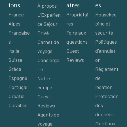
ions
aires
es
À propos
France
Propriétai
Housekee
L’Expérien
Alpes
res
ping et
ce Séjour
Française
Foire aux
sécurité
Privé
s
questions
Politiques
Carnet de
Italie
Guest
d’annulati
voyage
Suisse
Reviews
on
Concierge
Grèce
Règlement
rie
Espagne
de
Notre
Portugal
location
équipe
Croatie
Protection
Guest
Caraibes
des
Reviews
données
Agents de
Mentions
voyage