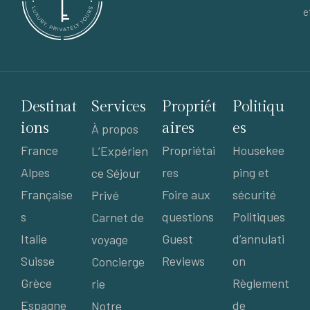
e
Destinat
Services
Propriét
Politiqu
ions
aires
es
À propos
France
Propriétai
Housekee
L’Expérien
Alpes
res
ping et
ce Séjour
Française
Foire aux
sécurité
Privé
s
questions
Politiques
Carnet de
Italie
Guest
d’annulati
voyage
Suisse
Reviews
on
Concierge
Grèce
Règlement
rie
Espagne
de
Notre