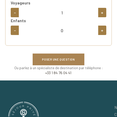
Voyageurs
-
+
Enfants
-
+
POSER UNE QUESTION
Ou parlez à un spécialiste de destination par téléphone :
+33 1 84 76 04 41
N
C