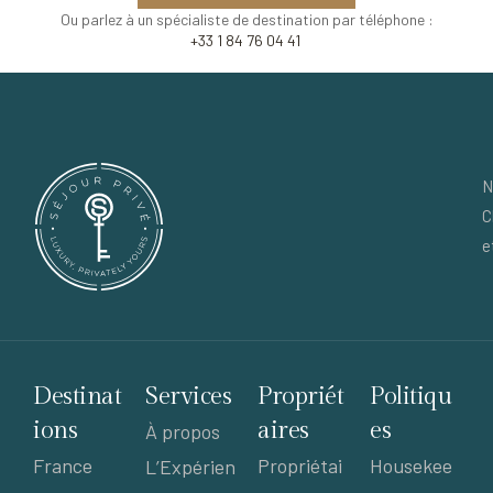
Ou parlez à un spécialiste de destination par téléphone :
+33 1 84 76 04 41
N
C
e
Destinat
Services
Propriét
Politiqu
ions
aires
es
À propos
France
Propriétai
Housekee
L’Expérien