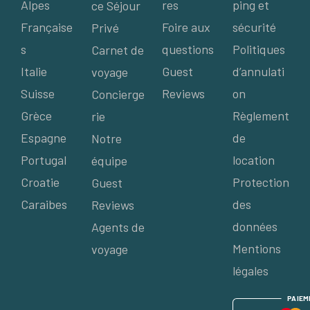
Alpes
res
ping et
ce Séjour
Française
Foire aux
sécurité
Privé
s
questions
Politiques
Carnet de
Italie
Guest
d’annulati
voyage
Suisse
Reviews
on
Concierge
Grèce
Règlement
rie
Espagne
de
Notre
Portugal
location
équipe
Croatie
Protection
Guest
Caraibes
des
Reviews
données
Agents de
Mentions
voyage
légales
P
AIE
M