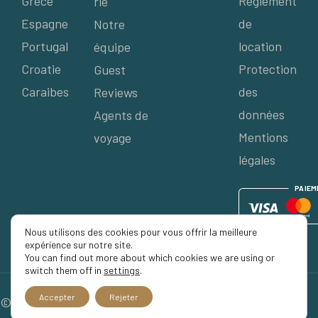
Grèce
Règlement
rie
Espagne
de
Notre
Portugal
location
équipe
Croatie
Protection
Guest
Caraibes
des
Reviews
données
Agents de
Mentions
voyage
légales
P
AIE
M
Nous utilisons des cookies pour vous offrir la meilleure
expérience sur notre site.
You can find out more about which cookies we are using or
switch them off in
settings
.
Accepter
Rejeter
© 2026 Séjour Privé, Tous droits réservés.