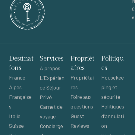
N
C
e
Destinat
Services
Propriét
Politiqu
ions
aires
es
À propos
France
Propriétai
Housekee
L’Expérien
Alpes
res
ping et
ce Séjour
Française
Foire aux
sécurité
Privé
s
questions
Politiques
Carnet de
Italie
Guest
d’annulati
voyage
Suisse
Reviews
on
Concierge