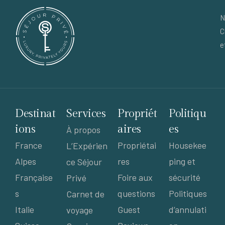
N
C
e
Destinat
Services
Propriét
Politiqu
ions
aires
es
À propos
France
Propriétai
Housekee
L’Expérien
Alpes
res
ping et
ce Séjour
Française
Foire aux
sécurité
Privé
s
questions
Politiques
Carnet de
Italie
Guest
d’annulati
voyage