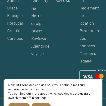
Suisse
Reviews
on
Concierge
Grèce
Règlement
rie
Espagne
de
Notre
Portugal
location
équipe
Croatie
Protection
Guest
Caraibes
des
Reviews
données
Agents de
Mentions
voyage
légales
P
AIE
M
Nous utilisons des cookies pour vous offrir la meilleure
expérience sur notre site.
You can find out more about which cookies we are using or
switch them off in
settings
.