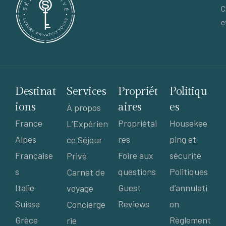
C
e
Destinat
Services
Propriét
Politiqu
ions
aires
es
À propos
France
Propriétai
Housekee
L’Expérien
Alpes
res
ping et
ce Séjour
Française
Foire aux
sécurité
Privé
s
questions
Politiques
Carnet de
Italie
Guest
d’annulati
voyage
Suisse
Reviews
on
Concierge
Grèce
Règlement
rie