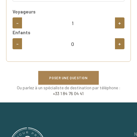
Voyageurs
-
+
Enfants
-
+
POSER UNE QUESTION
Ou parlez à un spécialiste de destination par téléphone :
+33 1 84 76 04 41
N