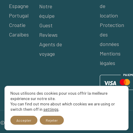
Espagne
de
Notre
Portugal
location
équipe
Croatie
Protection
Guest
Caraibes
des
Reviews
données
Agents de
Mentions
voyage
légales
P
AIE
M
Nous utilisons des cookies pour vous offrir la meilleure
expérience sur notre site.
You can find out more about which cookies we are using or
switch them off in
settings
.
Accepter
Rejeter
© 2026 Séjour Privé, Tous droits réservés.