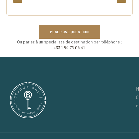
POSER UNE QUESTION
Ou parlez à un spécialiste de destination par téléphone :
+33 1 84 76 04 41
N
C
e