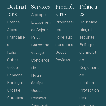
Destinat
Services
Propriét
Politiqu
ions
aires
es
À propos
France
Propriétai
Housekee
L’Expérien
Alpes
res
ping et
ce Séjour
Française
Foire aux
sécurité
Privé
s
questions
Politiques
Carnet de
Italie
Guest
d’annulati
voyage
Suisse
Reviews
on
Concierge
Grèce
Règlement
rie
Espagne
de
Notre
Portugal
location
équipe
Croatie
Protection
Guest
Caraibes
des
Reviews
données
Agents de