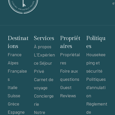
e
Destinat
Services
Propriét
Politiqu
ions
aires
es
À propos
France
Propriétai
Housekee
L’Expérien
Alpes
res
ping et
ce Séjour
Française
Foire aux
sécurité
Privé
s
questions
Politiques
Carnet de
Italie
Guest
d’annulati
voyage
Suisse
Reviews
on
Concierge
Grèce
Règlement
rie
Espagne
de
Notre