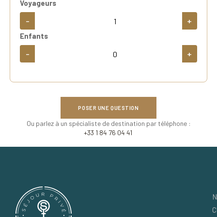
Voyageurs
-
+
Enfants
-
+
POSER UNE QUESTION
Ou parlez à un spécialiste de destination par téléphone :
+33 1 84 76 04 41
N
C