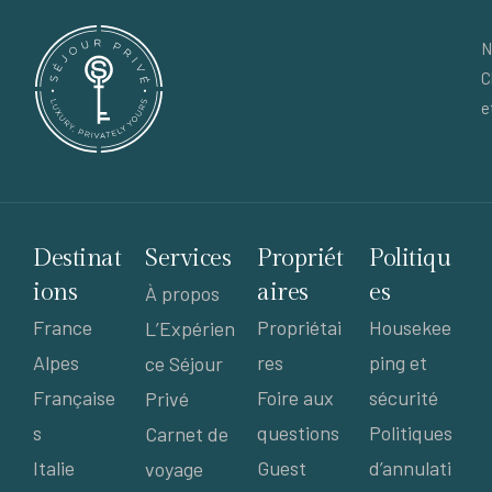
N
C
e
Destinat
Services
Propriét
Politiqu
ions
aires
es
À propos
France
Propriétai
Housekee
L’Expérien
Alpes
res
ping et
ce Séjour
Française
Foire aux
sécurité
Privé
s
questions
Politiques
Carnet de
Italie
Guest
d’annulati
voyage