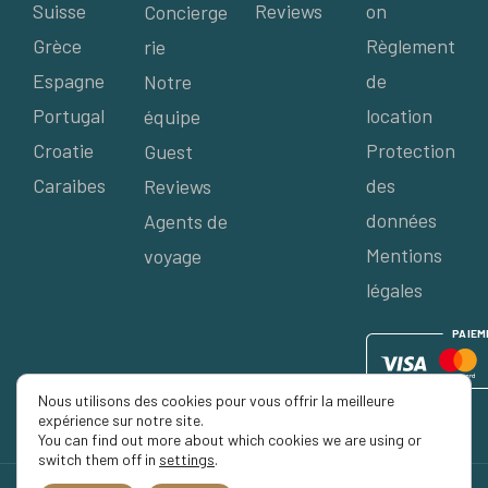
Suisse
Reviews
on
Concierge
Grèce
Règlement
rie
Espagne
de
Notre
Portugal
location
équipe
Croatie
Protection
Guest
Caraibes
des
Reviews
données
Agents de
Mentions
voyage
légales
P
AIE
M
Nous utilisons des cookies pour vous offrir la meilleure
expérience sur notre site.
You can find out more about which cookies we are using or
switch them off in
settings
.