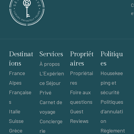
C
e
Destinat
Services
Propriét
Politiqu
ions
aires
es
À propos
France
Propriétai
Housekee
L’Expérien
Alpes
res
ping et
ce Séjour
Française
Foire aux
sécurité
Privé
s
questions
Politiques
Carnet de
Italie
Guest
d’annulati
voyage
Suisse
Reviews
on
Concierge
Grèce
Règlement
rie