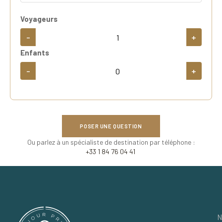
Voyageurs
-
+
Enfants
-
+
POSER UNE QUESTION
Ou parlez à un spécialiste de destination par téléphone :
+33 1 84 76 04 41
N