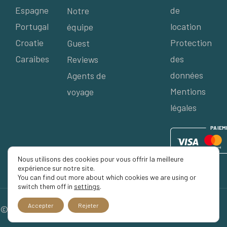
Espagne
de
Notre
Portugal
location
équipe
Croatie
Protection
Guest
Caraibes
des
Reviews
données
Agents de
Mentions
voyage
légales
P
AIE
M
Nous utilisons des cookies pour vous offrir la meilleure
expérience sur notre site.
You can find out more about which cookies we are using or
switch them off in
settings
.
Accepter
Rejeter
© 2026 Séjour Privé, Tous droits réservés.