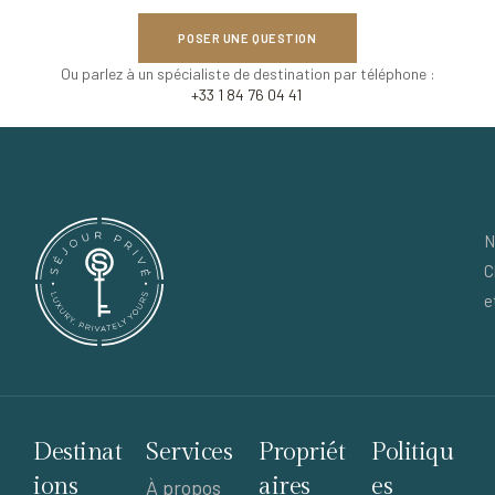
POSER UNE QUESTION
Ou parlez à un spécialiste de destination par téléphone :
+33 1 84 76 04 41
N
C
e
Destinat
Services
Propriét
Politiqu
ions
aires
es
À propos