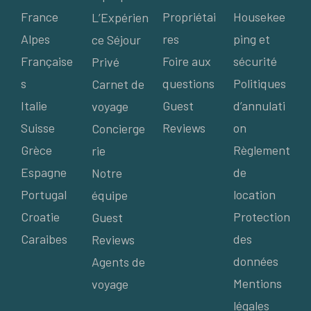
France
Propriétai
Housekee
L’Expérien
Alpes
res
ping et
ce Séjour
Française
Foire aux
sécurité
Privé
s
questions
Politiques
Carnet de
Italie
Guest
d’annulati
voyage
Suisse
Reviews
on
Concierge
Grèce
Règlement
rie
Espagne
de
Notre
Portugal
location
équipe
Croatie
Protection
Guest
Caraibes
des
Reviews
données
Agents de
Mentions
voyage
légales