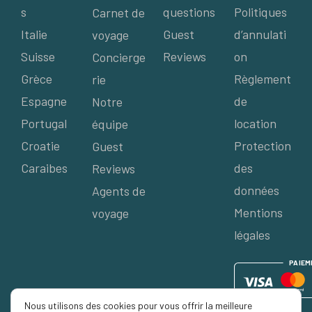
s
questions
Politiques
Carnet de
Italie
Guest
d’annulati
voyage
Suisse
Reviews
on
Concierge
Grèce
Règlement
rie
Espagne
de
Notre
Portugal
location
équipe
Croatie
Protection
Guest
Caraibes
des
Reviews
données
Agents de
Mentions
voyage
légales
P
AIE
M
Nous utilisons des cookies pour vous offrir la meilleure