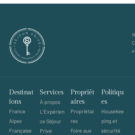
N
C
e
Destinat
Services
Propriét
Politiqu
ions
aires
es
À propos
France
Propriétai
Housekee
L’Expérien
Alpes
res
ping et
ce Séjour
Française
Foire aux
sécurité
Privé