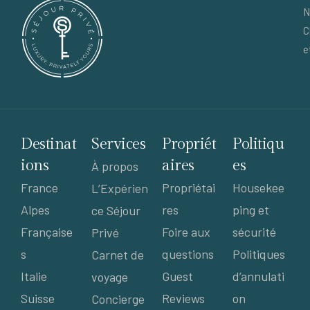
N
C
e
Destinat
Services
Propriét
Politiqu
ions
aires
es
À propos
France
Propriétai
Housekee
L’Expérien
Alpes
res
ping et
ce Séjour
Française
Foire aux
sécurité
Privé
s
questions
Politiques
Carnet de
Italie
Guest
d’annulati
voyage
Suisse
Reviews
on
Concierge