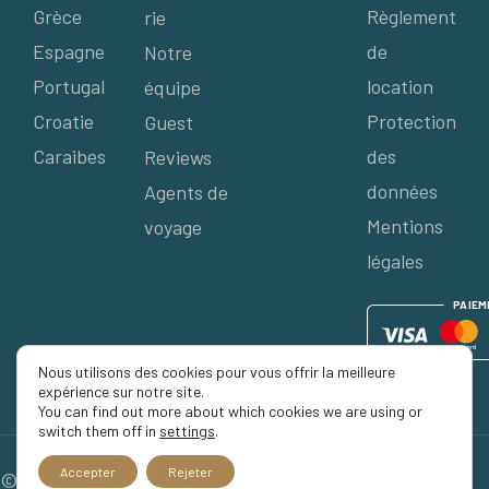
Grèce
Règlement
rie
Espagne
de
Notre
Portugal
location
équipe
Croatie
Protection
Guest
Caraibes
des
Reviews
données
Agents de
Mentions
voyage
légales
P
AIE
M
Nous utilisons des cookies pour vous offrir la meilleure
expérience sur notre site.
You can find out more about which cookies we are using or
switch them off in
settings
.
Accepter
Rejeter
© 2026 Séjour Privé, Tous droits réservés.