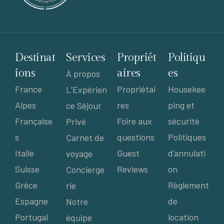
Destinat
Services
Propriét
Politiqu
ions
aires
es
À propos
France
Propriétai
Housekee
L’Expérien
Alpes
res
ping et
ce Séjour
Française
Foire aux
sécurité
Privé
s
questions
Politiques
Carnet de
Italie
Guest
d’annulati
voyage
Suisse
Reviews
on
Concierge
Grèce
Règlement
rie
Espagne
de
Notre
Portugal
location
équipe