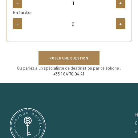
-
+
Enfants
-
+
POSER UNE QUESTION
Ou parlez à un spécialiste de destination par téléphone :
+33 1 84 76 04 41
N
C
e