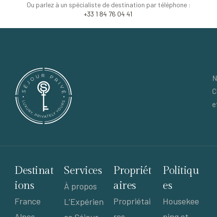
Ou parlez à un spécialiste de destination par téléphone :
+33 1 84 76 04 41
N
C
e
Destinat
Services
Propriét
Politiqu
ions
aires
es
À propos
France
Propriétai
Housekee
L’Expérien
Alpes
res
ping et