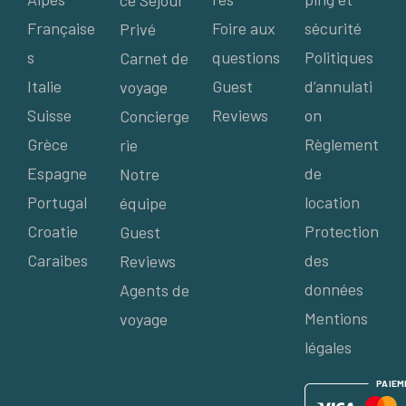
ce Séjour
Française
Foire aux
sécurité
Privé
s
questions
Politiques
Carnet de
Italie
Guest
d’annulati
voyage
Suisse
Reviews
on
Concierge
Grèce
Règlement
rie
Espagne
de
Notre
Portugal
location
équipe
Croatie
Protection
Guest
Caraibes
des
Reviews
données
Agents de
Mentions
voyage
légales
P
AIE
M