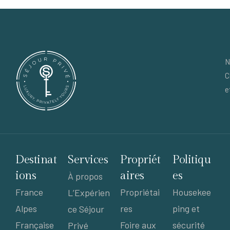
N
C
e
Destinat
Services
Propriét
Politiqu
ions
aires
es
À propos
France
Propriétai
Housekee
L’Expérien
Alpes
res
ping et
ce Séjour
Française
Foire aux
sécurité
Privé