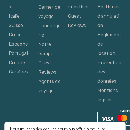
s
questions
Politiques
Carnet de
Italie
Guest
d’annulati
voyage
Suisse
Reviews
on
Concierge
Grèce
Règlement
rie
Espagne
de
Notre
Portugal
location
équipe
Croatie
Protection
Guest
Caraibes
des
Reviews
données
Agents de
Mentions
voyage
légales
P
AIE
M
Nous utilisons des cookies pour vous offrir la meilleure