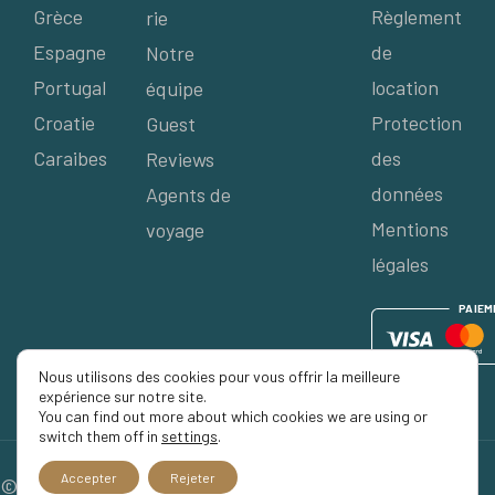
Grèce
Règlement
rie
Espagne
de
Notre
Portugal
location
équipe
Croatie
Protection
Guest
Caraibes
des
Reviews
données
Agents de
Mentions
voyage
légales
P
AIE
M
Nous utilisons des cookies pour vous offrir la meilleure
expérience sur notre site.
You can find out more about which cookies we are using or
switch them off in
settings
.
Accepter
Rejeter
© 2026 Séjour Privé, Tous droits réservés.