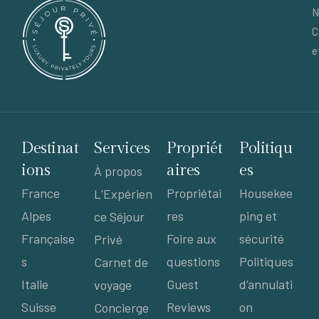
N
C
e
Destinat
Services
Propriét
Politiqu
ions
aires
es
À propos
France
Propriétai
Housekee
L’Expérien
Alpes
res
ping et
ce Séjour
Française
Foire aux
sécurité
Privé
s
questions
Politiques
Carnet de
Italie
Guest
d’annulati
voyage
Suisse
Reviews
on
Concierge