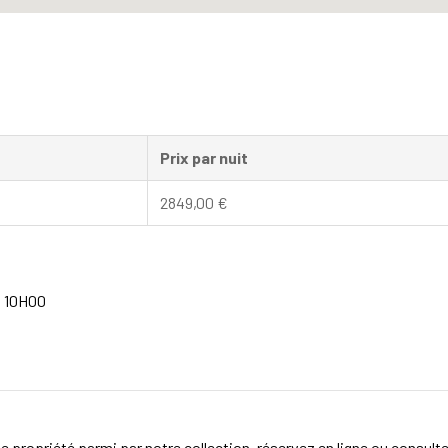
Prix par nuit
2849,00
€
à 10H00
e propriété parmi par notre collection, réservez en ligne ou consult