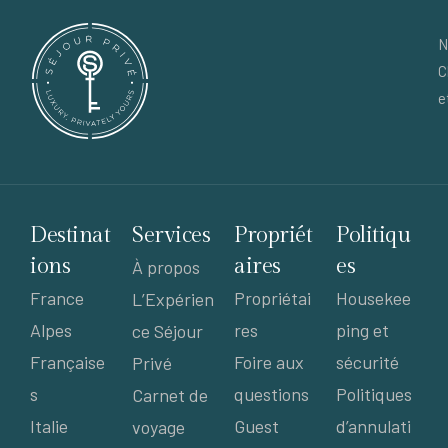
N
C
e
Destinat
Services
Propriét
Politiqu
ions
aires
es
À propos
France
Propriétai
Housekee
L’Expérien
Alpes
res
ping et
ce Séjour
Française
Foire aux
sécurité
Privé
s
questions
Politiques
Carnet de
Italie
Guest
d’annulati
voyage