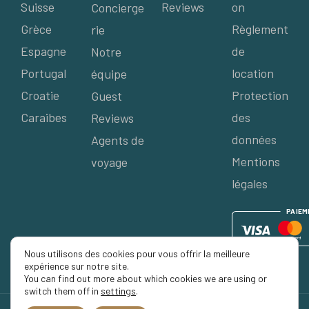
Suisse
Reviews
on
Concierge
Grèce
Règlement
rie
Espagne
de
Notre
Portugal
location
équipe
Croatie
Protection
Guest
Caraibes
des
Reviews
données
Agents de
Mentions
voyage
légales
P
AIE
M
Nous utilisons des cookies pour vous offrir la meilleure
expérience sur notre site.
You can find out more about which cookies we are using or
switch them off in
settings
.