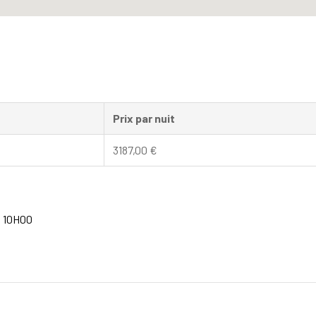
Prix par nuit
3187,00
€
à 10H00