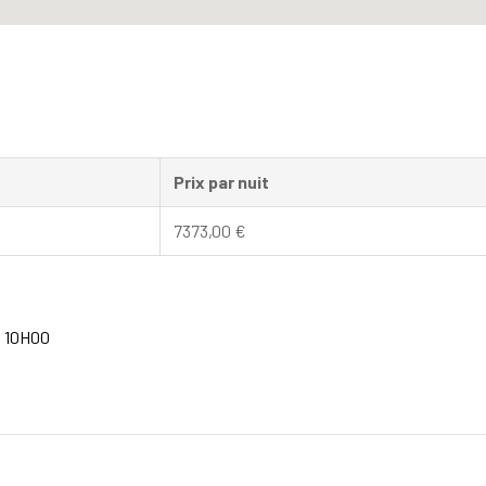
Prix par nuit
7373,00
€
à 10H00