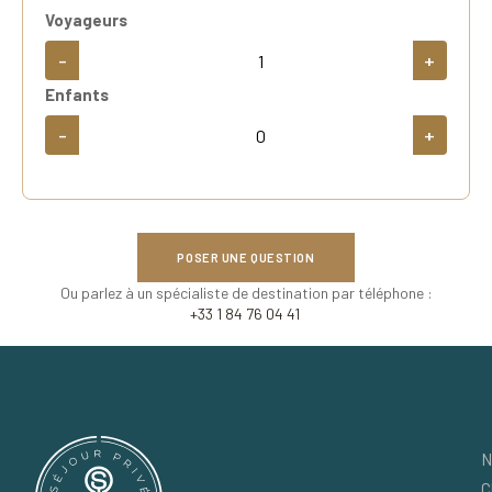
Voyageurs
-
+
Enfants
-
+
POSER UNE QUESTION
Ou parlez à un spécialiste de destination par téléphone :
+33 1 84 76 04 41
N
C