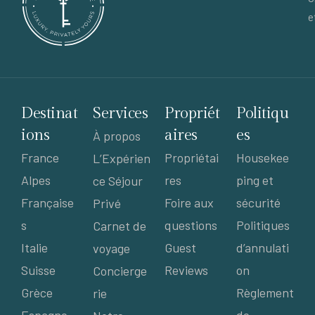
e
Destinat
Services
Propriét
Politiqu
ions
aires
es
À propos
France
Propriétai
Housekee
L’Expérien
Alpes
res
ping et
ce Séjour
Française
Foire aux
sécurité
Privé
s
questions
Politiques
Carnet de
Italie
Guest
d’annulati
voyage
Suisse
Reviews
on
Concierge
Grèce
Règlement
rie