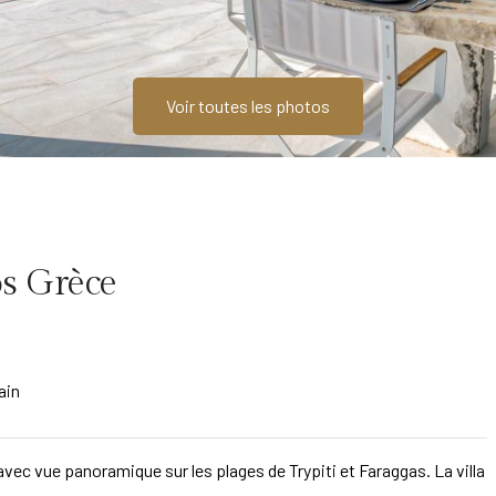
Voir toutes les photos
ros Grèce
ain
vec vue panoramique sur les plages de Trypiti et Faraggas. La villa