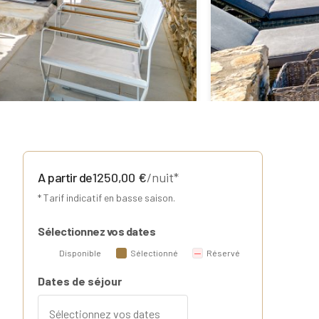
A partir de
1250,00
€
/nuit*
* Tarif indicatif en basse saison.
Sélectionnez vos dates
Disponible
Sélectionné
Réservé
Dates de séjour