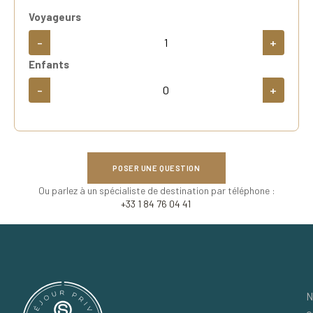
Voyageurs
-
+
Enfants
-
+
POSER UNE QUESTION
Ou parlez à un spécialiste de destination par téléphone :
+33 1 84 76 04 41
N