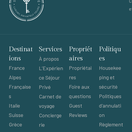
C
e
Destinat
Services
Propriét
Politiqu
ions
aires
es
À propos
France
Propriétai
Housekee
L’Expérien
Alpes
res
ping et
ce Séjour
Française
Foire aux
sécurité
Privé
s
questions
Politiques
Carnet de
Italie
Guest
d’annulati
voyage
Suisse
Reviews
on
Concierge
Grèce
Règlement
rie