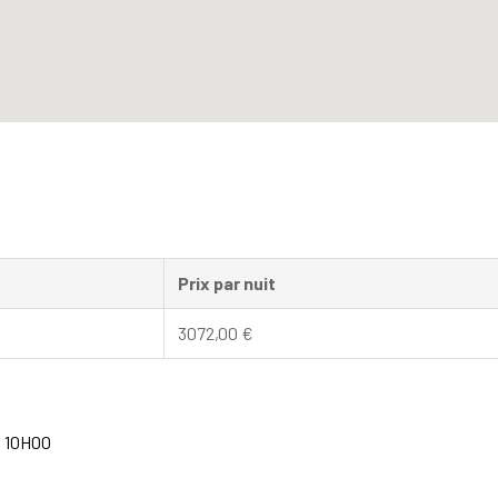
Prix par nuit
3072,00
€
à 10H00