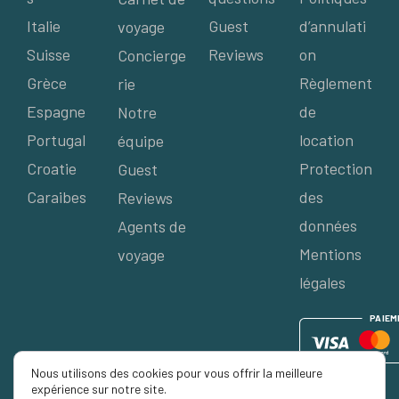
Italie
Guest
d’annulati
voyage
Suisse
Reviews
on
Concierge
Grèce
Règlement
rie
Espagne
de
Notre
Portugal
location
équipe
Croatie
Protection
Guest
Caraibes
des
Reviews
données
Agents de
Mentions
voyage
légales
P
AIE
M
Nous utilisons des cookies pour vous offrir la meilleure
expérience sur notre site.