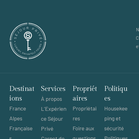
N
C
e
Destinat
Services
Propriét
Politiqu
ions
aires
es
À propos
France
Propriétai
Housekee
L’Expérien
Alpes
res
ping et
ce Séjour
Française
Foire aux
sécurité
Privé
s
questions
Politiques
Carnet de