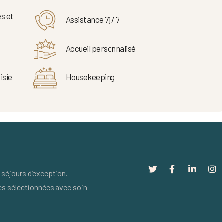
s et
Assistance 7j / 7
Accueil personnalisé
isie
Housekeeping
séjours d’exception.
és sélectionnées avec soin