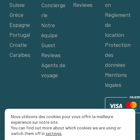
Suisse
Reviews
on
Concierge
Grèce
Règlement
rie
Espagne
de
Notre
Portugal
location
équipe
Croatie
Protection
Guest
Caraibes
des
Reviews
données
Agents de
Mentions
voyage
légales
P
AIE
M
Nous utilisons des cookies pour vous offrir la meilleure
expérience sur notre site.
You can find out more about which cookies we are using or
switch them off in
settings
.