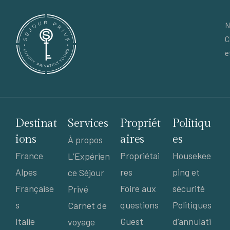
N
C
e
Destinat
Services
Propriét
Politiqu
ions
aires
es
À propos
France
Propriétai
Housekee
L’Expérien
Alpes
res
ping et
ce Séjour
Française
Foire aux
sécurité
Privé
s
questions
Politiques
Carnet de
Italie
Guest
d’annulati
voyage