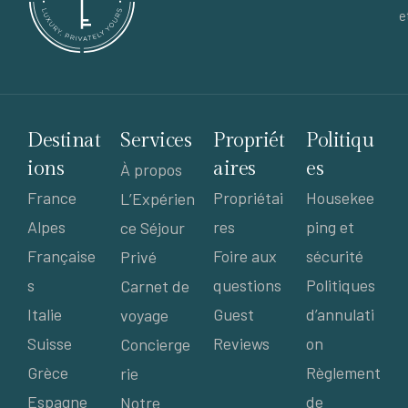
e
Destinat
Services
Propriét
Politiqu
ions
aires
es
À propos
France
Propriétai
Housekee
L’Expérien
Alpes
res
ping et
ce Séjour
Française
Foire aux
sécurité
Privé
s
questions
Politiques
Carnet de
Italie
Guest
d’annulati
voyage
Suisse
Reviews
on
Concierge
Grèce
Règlement
rie
Espagne
de
Notre