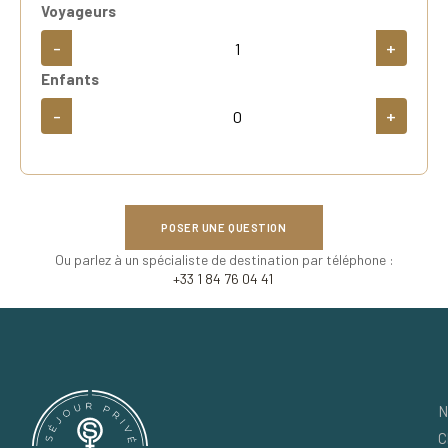
Voyageurs
-
+
Enfants
-
+
POSER UNE QUESTION
Ou parlez à un spécialiste de destination par téléphone :
+33 1 84 76 04 41
N
C