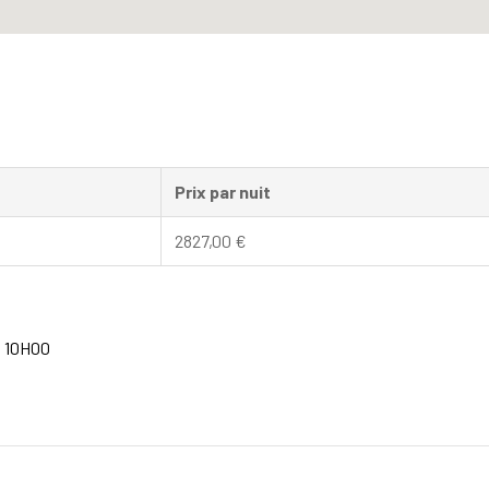
Prix par nuit
2827,00
€
à 10H00