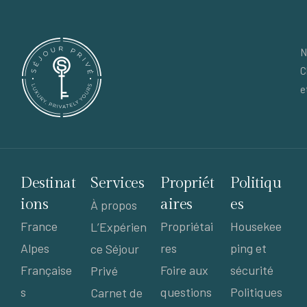
N
C
e
Destinat
Services
Propriét
Politiqu
ions
aires
es
À propos
France
Propriétai
Housekee
L’Expérien
Alpes
res
ping et
ce Séjour
Française
Foire aux
sécurité
Privé
s
questions
Politiques
Carnet de