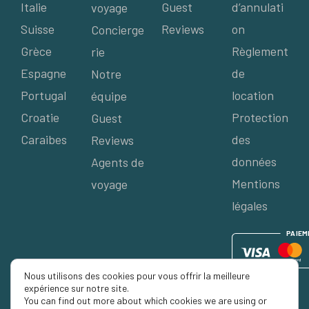
Italie
Guest
d’annulati
voyage
Suisse
Reviews
on
Concierge
Grèce
Règlement
rie
Espagne
de
Notre
Portugal
location
équipe
Croatie
Protection
Guest
Caraibes
des
Reviews
données
Agents de
Mentions
voyage
légales
P
AIE
M
Nous utilisons des cookies pour vous offrir la meilleure
expérience sur notre site.
You can find out more about which cookies we are using or