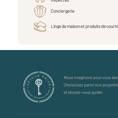
Conciergerie
Linge de maison et produits de courto
Nous imaginons pour vous des 
Choisissez parmi nos propriét
et laissez-vous guider.