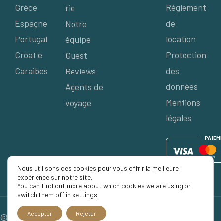
Grèce
Règlement
rie
Espagne
de
Notre
Portugal
location
équipe
Croatie
Protection
Guest
Caraibes
des
Reviews
données
Agents de
Mentions
voyage
légales
P
AIE
M
Nous utilisons des cookies pour vous offrir la meilleure
expérience sur notre site.
You can find out more about which cookies we are using or
switch them off in
settings
.
Accepter
Rejeter
© 2026 Séjour Privé, Tous droits réservés.