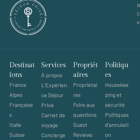
N
C
e
Destinat
Services
Propriét
Politiqu
ions
aires
es
À propos
France
Propriétai
Housekee
L’Expérien
Alpes
res
ping et
ce Séjour
Française
Foire aux
sécurité
Privé
s
questions
Politiques
Carnet de
Italie
Guest
d’annulati
voyage
Suisse
Reviews
on
Concierge