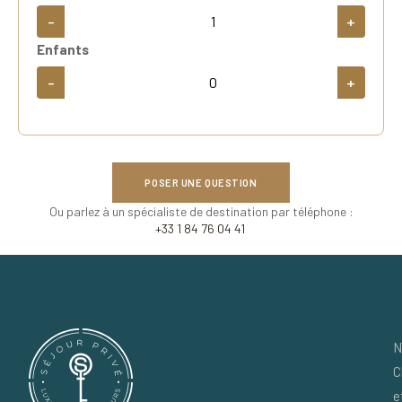
-
+
Enfants
-
+
POSER UNE QUESTION
Ou parlez à un spécialiste de destination par téléphone :
+33 1 84 76 04 41
N
C
e