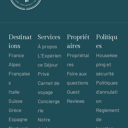
Destinat
Services
Propriét
Politiqu
ions
aires
es
À propos
France
Propriétai
Housekee
L’Expérien
Alpes
res
ping et
ce Séjour
Française
Foire aux
sécurité
Privé
s
questions
Politiques
Carnet de
Italie
Guest
d’annulati
voyage
Suisse
Reviews
on
Concierge
Grèce
Règlement
rie
Espagne
de
Notre