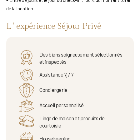
– Entre 59 jours et le jour du check-in : 100% du montant total
de la location
L ' expérience Séjour Privé
Des biens soigneusement sélectionnés
et inspectés
Assistance 7j / 7
Conciergerie
Accueil personnalisé
Linge de maison et produits de
courtoisie
Housekeeping