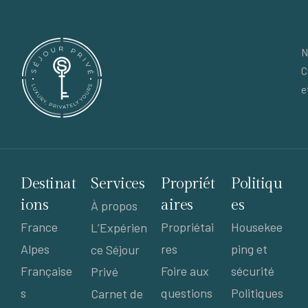
N
C
e
Destinat
Services
Propriét
Politiqu
ions
aires
es
À propos
France
Propriétai
Housekee
L’Expérien
Alpes
res
ping et
ce Séjour
Française
Foire aux
sécurité
Privé
s
questions
Politiques
Carnet de