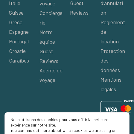
Italie
Guest
d’annulati
voyage
Suisse
Reviews
on
Concierge
Grèce
Règlement
rie
Espagne
de
Notre
Portugal
location
équipe
Croatie
Protection
Guest
Caraibes
des
Reviews
données
Agents de
Mentions
voyage
légales
P
AIE
M
Nous utilisons des cookies pour vous offrir la meilleure
expérience sur notre site.
You can find out more about which cookies we are using or