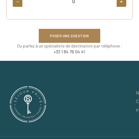
-
+
POSER UNE QUESTION
Ou parlez à un spécialiste de destination par téléphone :
+33 1 84 76 04 41
N
C
e