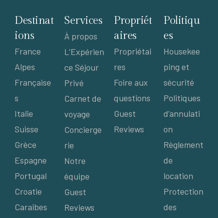
Destinat
Services
Propriét
Politiqu
ions
aires
es
À propos
France
Propriétai
Housekee
L’Expérien
Alpes
res
ping et
ce Séjour
Française
Foire aux
sécurité
Privé
s
questions
Politiques
Carnet de
Italie
Guest
d’annulati
voyage
Suisse
Reviews
on
Concierge
Grèce
Règlement
rie
Espagne
de
Notre
Portugal
location
équipe
Croatie
Protection
Guest
Caraibes
des
Reviews