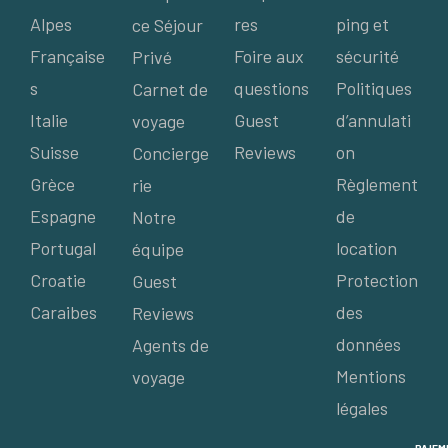
Alpes
res
ping et
ce Séjour
Française
Foire aux
sécurité
Privé
s
questions
Politiques
Carnet de
Italie
Guest
d’annulati
voyage
Suisse
Reviews
on
Concierge
Grèce
Règlement
rie
Espagne
de
Notre
Portugal
location
équipe
Croatie
Protection
Guest
Caraibes
des
Reviews
données
Agents de
Mentions
voyage
légales