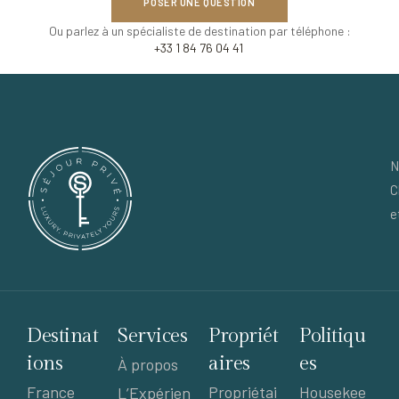
POSER UNE QUESTION
Ou parlez à un spécialiste de destination par téléphone :
+33 1 84 76 04 41
N
C
e
Destinat
Services
Propriét
Politiqu
ions
aires
es
À propos
France
Propriétai
Housekee
L’Expérien