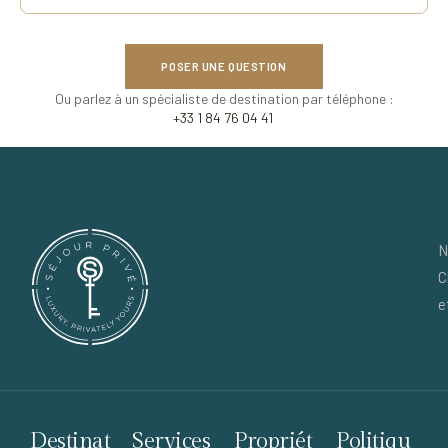
POSER UNE QUESTION
Ou parlez à un spécialiste de destination par téléphone :
+33 1 84 76 04 41
N
C
e
Destinat
Services
Propriét
Politiqu