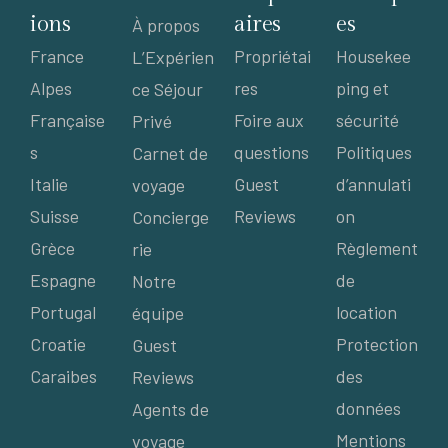
ions
aires
es
À propos
France
Propriétai
Housekee
L’Expérien
Alpes
res
ping et
ce Séjour
Française
Foire aux
sécurité
Privé
s
questions
Politiques
Carnet de
Italie
Guest
d’annulati
voyage
Suisse
Reviews
on
Concierge
Grèce
Règlement
rie
Espagne
de
Notre
Portugal
location
équipe
Croatie
Protection
Guest
Caraibes
des
Reviews
données
Agents de
Mentions
voyage