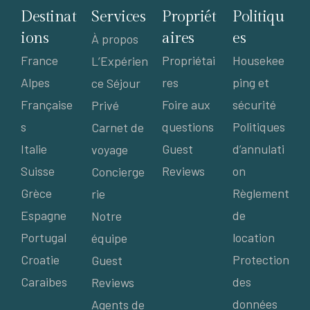
Destinat
Services
Propriét
Politiqu
ions
aires
es
À propos
France
Propriétai
Housekee
L’Expérien
Alpes
res
ping et
ce Séjour
Française
Foire aux
sécurité
Privé
s
questions
Politiques
Carnet de
Italie
Guest
d’annulati
voyage
Suisse
Reviews
on
Concierge
Grèce
Règlement
rie
Espagne
de
Notre
Portugal
location
équipe
Croatie
Protection
Guest
Caraibes
des
Reviews
données
Agents de