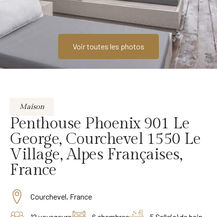
Voir toutes les photos
Maison
Penthouse Phoenix 901 Le
George, Courchevel 1550 Le
Village, Alpes Françaises,
France
Courchevel, France
12 voyageurs
6 chambres
5 Salle(s) de bain