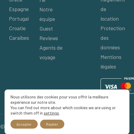
Espagne
de
Notre
Portugal
location
équipe
Croatie
Protection
Guest
Caraibes
des
Reviews
données
Agents de
Mentions
voyage
légales
P
AIE
M
Nous utilisons des cookies pour vous offrir la meilleure
expérience sur notre site.
You can find out more about which cookies we are using or
switch them off in
settings
.
Accepter
Rejeter
© 2026 Séjour Privé, Tous droits réservés.