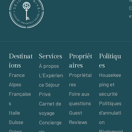
N
C
e
Destinat
Services
Propriét
Politiqu
ions
aires
es
À propos
France
Propriétai
Housekee
L’Expérien
Alpes
res
ping et
ce Séjour
Française
Foire aux
sécurité
Privé
s
questions
Politiques
Carnet de
Italie
Guest
d’annulati
voyage
Suisse
Reviews
on
Concierge
Grèce
Règlement
rie