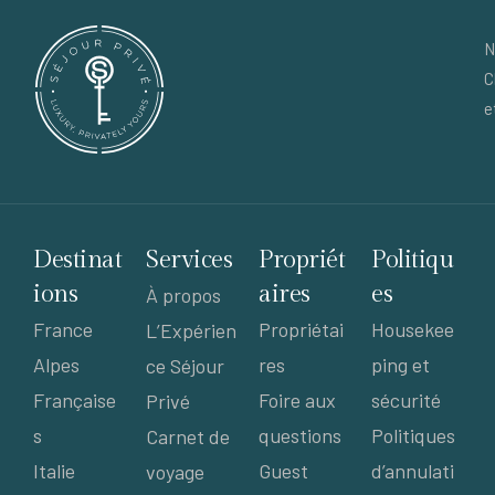
N
C
e
Destinat
Services
Propriét
Politiqu
ions
aires
es
À propos
France
Propriétai
Housekee
L’Expérien
Alpes
res
ping et
ce Séjour
Française
Foire aux
sécurité
Privé
s
questions
Politiques
Carnet de
Italie
Guest
d’annulati
voyage