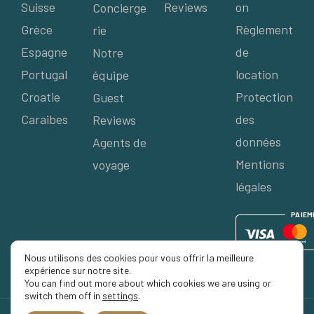
Suisse
Reviews
on
Concierge
Grèce
Règlement
rie
Espagne
de
Notre
Portugal
location
équipe
Croatie
Protection
Guest
Caraibes
des
Reviews
données
Agents de
Mentions
voyage
légales
P
AIE
M
Nous utilisons des cookies pour vous offrir la meilleure
expérience sur notre site.
You can find out more about which cookies we are using or
switch them off in
settings
.