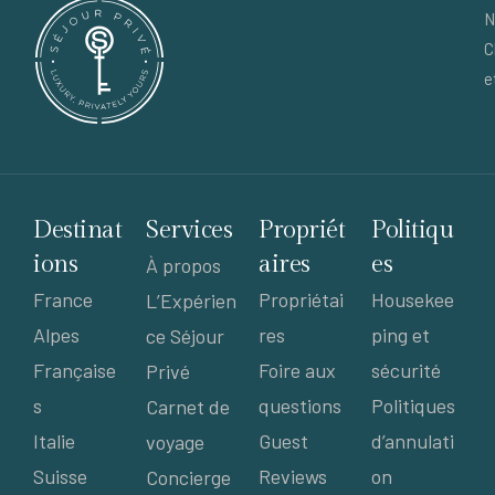
N
C
e
Destinat
Services
Propriét
Politiqu
ions
aires
es
À propos
France
Propriétai
Housekee
L’Expérien
Alpes
res
ping et
ce Séjour
Française
Foire aux
sécurité
Privé
s
questions
Politiques
Carnet de
Italie
Guest
d’annulati
voyage
Suisse
Reviews
on
Concierge