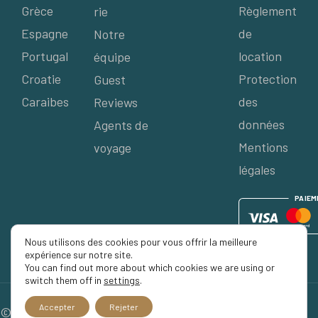
Grèce
Règlement
rie
Espagne
de
Notre
Portugal
location
équipe
Croatie
Protection
Guest
Caraibes
des
Reviews
données
Agents de
Mentions
voyage
légales
P
AIE
M
Nous utilisons des cookies pour vous offrir la meilleure
expérience sur notre site.
You can find out more about which cookies we are using or
switch them off in
settings
.
Accepter
Rejeter
© 2026 Séjour Privé, Tous droits réservés.