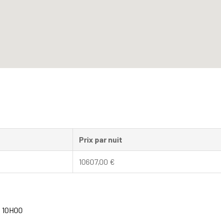
Prix par nuit
10607,00
€
à 10H00