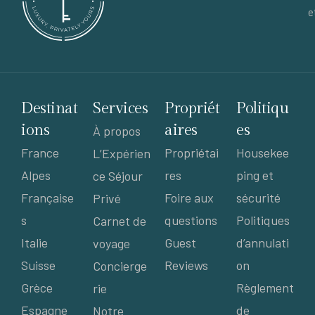
e
Destinat
Services
Propriét
Politiqu
ions
aires
es
À propos
France
Propriétai
Housekee
L’Expérien
Alpes
res
ping et
ce Séjour
Française
Foire aux
sécurité
Privé
s
questions
Politiques
Carnet de
Italie
Guest
d’annulati
voyage
Suisse
Reviews
on
Concierge
Grèce
Règlement
rie
Espagne
de
Notre