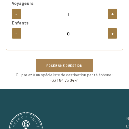
Voyageurs
-
+
Enfants
-
+
POSER UNE QUESTION
Ou parlez à un spécialiste de destination par téléphone :
+33 1 84 76 04 41
N
C